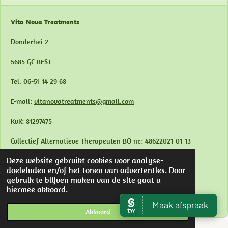
Vita Nova Treatments
Donderhei 2
5685 GC BEST
Tel. 06-51 14 29 68
E-mail:
vitanovatreatments@gmail.com
KvK: 81297475
Collectief Alternatieve Therapeuten BO nr.: 48622021-01-13
Deze website gebruikt cookies voor analyse-
BTW vrijgesteld
doeleinden en/of het tonen van advertenties. Door
gebruik te blijven maken van de site gaat u
IBAN: NL54 KNAB 0507 7693 92
hiermee akkoord.
© 2026 Vita Nova Treatments
Akkoord